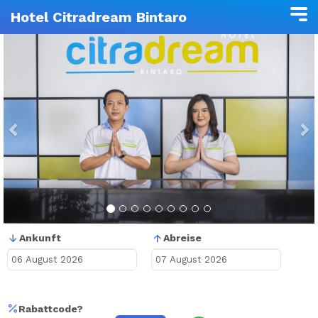
Hotel Citradream Bintaro
Previous
N
Ankunft
Abreise
Rabattcode?