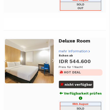
SOLD
OUT
Deluxe Room
Previous
Next
mehr Information
Schon ab
IDR 544.600
Preis für 1 Nacht
HOT DEAL
nicht verfügbar
Verfügbarkeit prüfen
06th August
SOLD